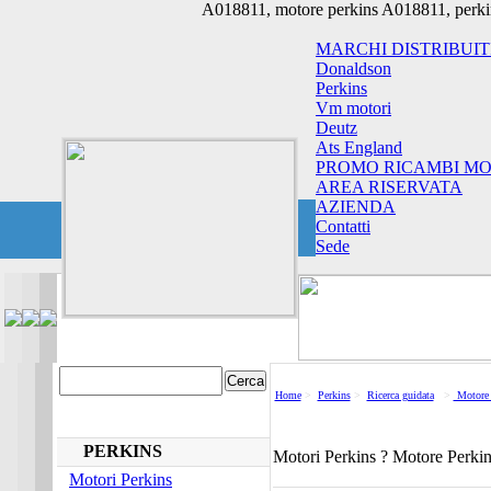
A018811, motore perkins A018811, perki
MARCHI DISTRIBUIT
Donaldson
Perkins
Vm motori
Deutz
Ats England
PROMO RICAMBI MO
AREA RISERVATA
AZIENDA
Contatti
Sede
Home
>
Perkins
>
Ricerca guidata
>
Motore 
PERKINS
Motori Perkins ? Motore Perki
Motori Perkins