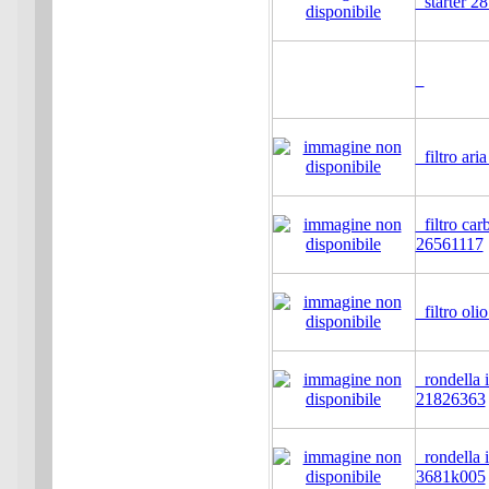
starter 2
filtro ari
filtro car
26561117
filtro oli
rondella i
21826363
rondella i
3681k005