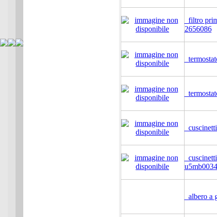
filtro pri
2656086
termostat
termostat
cuscinetti
cuscinetti
u5mb003
albero a 