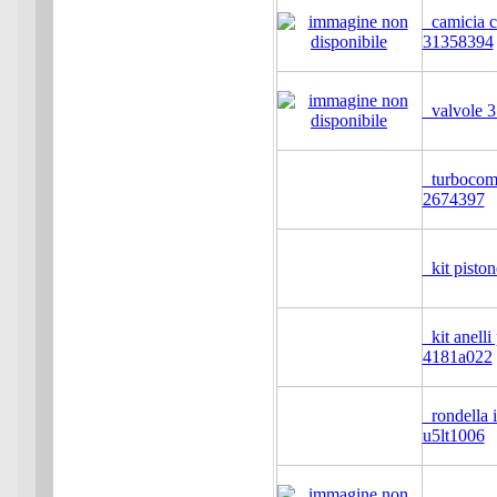
camicia ci
31358394
valvole 
turbocomp
2674397
kit pisto
kit anelli
4181a022
rondella i
u5lt1006