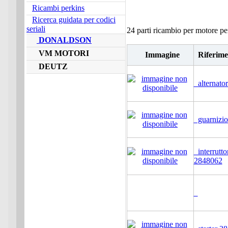
Ricambi perkins
Ricerca guidata per codici
seriali
24 parti ricambio per motore p
DONALDSON
VM MOTORI
Immagine
Riferime
DEUTZ
alternato
guarnizio
interrutto
2848062